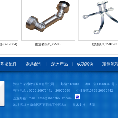
-LZ004)
雨蓬驳接爪,YP-08
肋驳接爪,250LV-3
幕墙配件
|
索具配件
|
深洲产品
|
成功案例
|
定制流
深圳市深洲建筑五金有限公司 邮编:518000
粤ICP备11068348号-2
咨询电话：0755-26976441 26976690 企业传真:0755-26976442
企业邮箱:Email：szsz@shenzhousz.com
地址:深圳市南山区西丽阳光工业区8栋 技术支持：博商