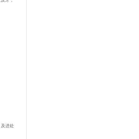
正反牙，
，及进处