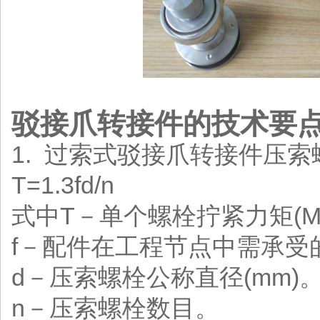
驳接爪转接件的技术要
1. 过索式驳接爪转接件压
T=1.3fd/n
式中T－单个螺栓拧紧力矩(M
f－配件在工程节点中需承受的
d－压索螺栓公称直径(mm)
n－压索螺栓数目。